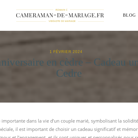
BLOG
1 FÉVRIER 2024
niversaire en cèdre – Cadeau u
Cedre
importante dans la vie d’un couple marié, symbolisant la solidité 
péciale, il est important de choisir un cadeau significatif et mém
mour et l’engagement, et ils sont uniques et personnalisés pour 