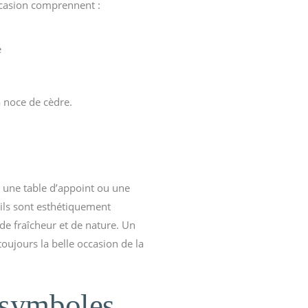
casion comprennent :
e
a noce de cèdre.
 une table d’appoint ou une
ils sont esthétiquement
de fraîcheur et de nature. Un
ujours la belle occasion de la
s symboles