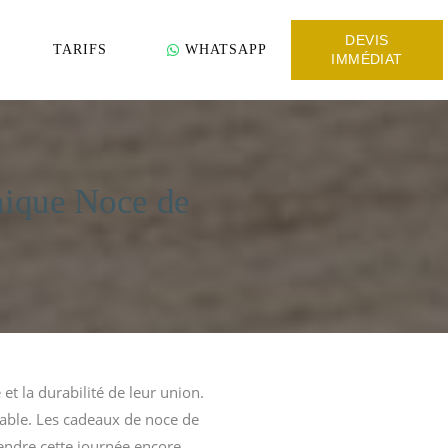
DEVIS
TARIFS
WHATSAPP
IMMÉDIAT
nique Noce de
et la durabilité de leur union.
orable. Les cadeaux de noce de
rendre cette journée encore