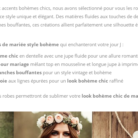
x accents bohèmes chics, nous avons sélectionné pour vous les r
e style unique et élégant. Des matières fluides aux touches de de
s bouffantes, ces créations allient parfaitement une silhouette é
s de mariée style bohème
qui enchanteront votre jour J :
ème chic
en dentelle avec une jupe fluide pour une allure roman
pour mariage
mêlant top en mousseline et longue jupe à imprim
nches bouffantes
pour un style vintage et bohème
soie
aux lignes épurées pour un
look bohème chic
raffiné
es robes permettront de sublimer votre
look bohème chic de ma