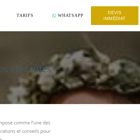
DEVIS
TARIFS
WHATSAPP
IMMÉDIAT
es élégantes
’impose comme l’une des
rations et conseils pour
s.