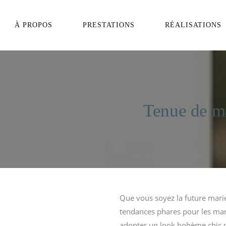
VIDÉASTE MARIAGE
À PROPOS
PRESTATIONS
RÉALISATIONS
VIDÉASTE
BABYSHOWER
VIDÉASTE
ANNIVERSAIRE
VIDÉASTE MARIAGE
VIDÉASTE BAPTÊME
VIDÉASTE
BABYSHOWER
VIDÉASTE EVJF/EVG
Tenue de ma
VIDÉASTE
ANNIVERSAIRE
VIDÉASTE BAPTÊME
VIDÉASTE EVJF/EVG
Que vous soyez la future mari
tendances phares pour les mari
adopter un look bohème chic ré