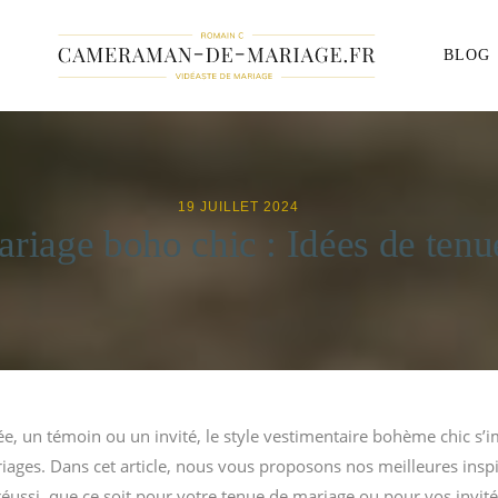
BLOG
19 JUILLET 2024
riage boho chic : Idées de tenu
ée, un témoin ou un invité, le style vestimentaire bohème chic s
ages. Dans cet article, nous vous proposons nos meilleures inspi
ussi, que ce soit pour votre tenue de mariage ou pour vos invité