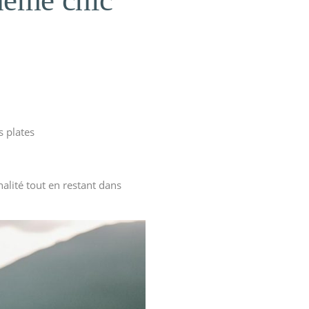
hème chic
s plates
alité tout en restant dans